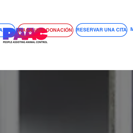
Iniciar sesión
RESERVAR UNA CITA
HAGA UNA DONACIÓN
 CITA