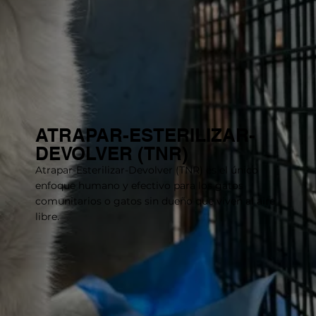
ATRAPAR-ESTERILIZAR-
DEVOLVER (TNR)
Atrapar-Esterilizar-Devolver (TNR) es el único
enfoque humano y efectivo para los gatos
comunitarios o gatos sin dueño que viven al aire
libre.